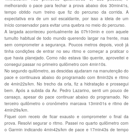
melhorando o pace para fechar a prova abaixo dos 30min41s,
tempo obtido num treino que fiz do percurso da corrida. A
expectativa era de um sol escaldante, por isso a ideia de um
início conservador para evitar uma quebra no meio do percurso.
A largada aconteceu pontualmente às 07h10min e com aquele
tumulto habitual de todo mundo querendo largar na frente, mas
sem comprometer a segurança. Poucos metros depois, você já
tinha condições de entrar no seu ritmo e começar a praticar o
que havia planejado. Como não estava tão quente, aproveitei e
consegui passar no primeiro quilômetro com 4min10s.
No segundo quilômetro, as descidas ajudaram na manutenção do
pace e continuava abaixo do programado com 8min32s e ritmo
de 4min22s/km. No trecho da orla, fiz a hidratação e prossegui
bem. Após a subida da Av. Pedro Lazarino, senti um pouco de
cansaço, apesar do pace continuar abaixo do programado. No
terceiro quilômetro o cronômetro marcava 13min01s e ritmo de
4min29s/km.
Fiquei com receio de ficar exausto e comprometer o final da
prova. Resolvi segurar o ritmo. Passei no quarto quilômetro com
o Garmin indicando 4min42s/km de pace e 17min43s de tempo