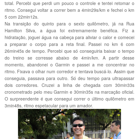
total. Percebi que perdi um pouco o controle e tentei retomar o
ritmo. Consegui voltar a correr bem a 4min29s/km e fechei o km
5 com 22min12s.
Na transição do quinto para o sexto quilômetro, já na Rua
Hamilton Silva, a água foi extremamente benéfica. Fiz a
hidratação, joguei água na cabeça para aliviar o calor e comecei
a preparar o corpo para a reta final. Passei no km 6 com
26min45s de tempo. Percebi que só conseguiria baixar o tempo
do treino se corresse abaixo de 4min/km. A partir desse
momento, abandonei o Garmin e passei a me concentrar no
ritmo. Fixava o olhar num corredor e tentava buscá-lo. Assim que
conseguia, passava para outro. Só deu tempo para ultrapassar
dois corredores. Cruzei a linha de chegada com 30min33s
cronometrado pelo meu Garmin e 30min35s na marcação oficial.
O surpreendente é que consegui correr o último quilômetro em
3min48s, ritmo espetacular para um amador.