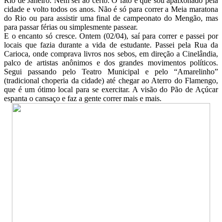
Rio de Janeiro. Nem sei ao certo. O fato é que sou apaixonado pela
cidade e volto todos os anos. Não é só para correr a Meia maratona
do Rio ou para assistir uma final de campeonato do Mengão, mas
para passar férias ou simplesmente passear.
E o encanto só cresce. Ontem (02/04), saí para correr e passei por
locais que fazia durante a vida de estudante. Passei pela Rua da
Carioca, onde comprava livros nos sebos, em direção a Cinelândia,
palco de artistas anônimos e dos grandes movimentos políticos.
Segui passando pelo Teatro Municipal e pelo “Amarelinho”
(tradicional choperia da cidade) até chegar ao Aterro do Flamengo,
que é um ótimo local para se exercitar. A visão do Pão de Açúcar
espanta o cansaço e faz a gente correr mais e mais.