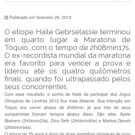
Publicado em
fevereiro 26, 2012
O etíope Haile Gebrselassie terminou
em quarto lugar a Maratona de
Tóquio, com o tempo de 2h08min17s.
O ex-recordista mundial da maratona
era favorito para vencer a prova e
liderou até os quatro quilômetros
finais, quando foi ultrapassado pelos
seus concorrentes.
Com esse resultado, o sonho de Haile de participar dos Jogos
Olímpicos de Londres 2012 fica mais distante. Sua intenção em
Tóquio era correr abaixo de 2h05min, já que três de seus
compatriotas fizeram tempos abaixo disso. São eles: Ayele
Abshero (2h04min23s), Dino Sefir (2h04min50s) e Markos Geneti
(2h04min54s).
O etíope de 39 anos é dono de duas medalhas olímpicas de ouro