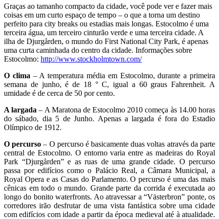
Graças ao tamanho compacto da cidade, você pode ver e fazer mais
coisas em um curto espaço de tempo – o que a torna um destino
perfeito para city breaks ou estadias mais longas. Estocolmo é uma
terceira água, um terceiro cinturão verde e uma terceira cidade. A
ilha de Djurgården, o mundo do First National City Park, é apenas
uma curta caminhada do centro da cidade. Informações sobre
Estocolmo:
http://www.stockholmtown.com/
O clima
– A temperatura média em Estocolmo, durante a primeira
semana de junho, é de 18 ° C, igual a 60 graus Fahrenheit. A
umidade é de cerca de 50 por cento.
A largada
– A Maratona de Estocolmo 2010 começa às 14.00 horas
do sábado, dia 5 de Junho. Apenas a largada é fora do Estadio
Olímpico de 1912.
O percurso
– O percurso é basicamente duas voltas através da parte
central de Estocolmo. O entorno varia entre as madeiras do Royal
Park “Djurgården” e as ruas de uma grande cidade. O percurso
passa por edifícios como o Palácio Real, a Câmara Municipal, a
Royal Opera e as Casas do Parlamento. O percurso é uma das mais
cênicas em todo o mundo. Grande parte da corrida é executada ao
longo do bonito waterfronts. Ao atravessar a “Västerbron” ponte, os
corredores irão desfrutar de uma vista fantástica sobre uma cidade
com edifícios com idade a partir da época medieval até à atualidade.