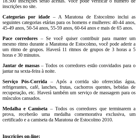
18.500 inscrições serão aceitas. Você pode verificar o número de
inscrições no site.
Categorias por idade
– A Maratona de Estocolmo inclui as
seguintes categorias etárias para os homens e mulheres: 40-44 anos,
45-49 anos, 50-54 anos, 55-59 anos, 60-64 anos e mais de 65 anos.
Pace corredores
– Se você quiser contribuir para manter um
mesmo ritmo durante a Maratona de Estocolmo, você pode aderir a
um ritmo de grupos. Haverá 11 ritmos de grupos de 3 horas a 5
horas e 30 minutos.
Jantar de massas
– Todos os corredores estão convidados para o
jantar na sexta-feira à noite.
Serviço Pós-Corrida
– Após a corrida são oferecidas água,
refrigerantes, café, lanches, frutas, cachorros quentes, bebidas de
recuperação, etc. Haverá também um serviço de massagem para os
músculos cansados.
Medalha e Camiseta
– Todos os corredores que terminarem a
prova, receberão uma medalha comemorativa exclusiva, um
certificado e a camiseta da Maratona de Estocolmo 2010.
Inscrições on-line: