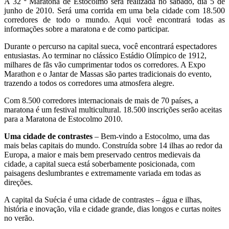
A 32 ª Maratona de Estocolmo será realizada no sábado, dia 5 de
junho de 2010. Será uma corrida em uma bela cidade com 18.500
corredores de todo o mundo. Aqui você encontrará todas as
informações sobre a maratona e de como participar.
Durante o percurso na capital sueca, você encontrará espectadores
entusiastas. Ao terminar no clássico Estádio Olímpico de 1912,
milhares de fãs vão cumprimentar todos os corredores. A Expo
Marathon e o Jantar de Massas são partes tradicionais do evento,
trazendo a todos os corredores uma atmosfera alegre.
Com 8.500 corredores internacionais de mais de 70 países, a
maratona é um festival multicultural. 18.500 inscrições serão aceitas
para a Maratona de Estocolmo 2010.
Uma cidade de contrastes
– Bem-vindo a Estocolmo, uma das
mais belas capitais do mundo. Construída sobre 14 ilhas ao redor da
Europa, a maior e mais bem preservado centros medievais da
cidade, a capital sueca está soberbamente posicionada, com
paisagens deslumbrantes e extremamente variada em todas as
direções.
A capital da Suécia é uma cidade de contrastes – água e ilhas,
história e inovação, vila e cidade grande, dias longos e curtas noites
no verão.