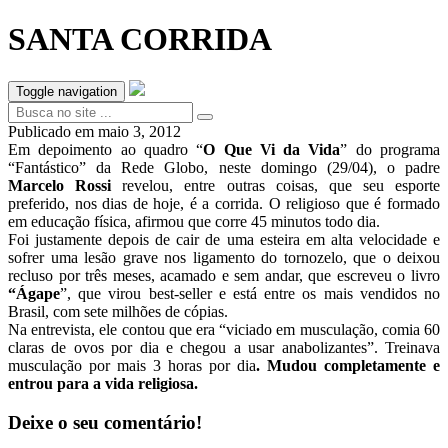
SANTA CORRIDA
Toggle navigation
Publicado em
maio 3, 2012
Em depoimento ao quadro “
O Que Vi da Vida
” do programa
“Fantástico” da Rede Globo, neste domingo (29/04), o padre
Marcelo Rossi
revelou, entre outras coisas, que seu esporte
preferido, nos dias de hoje, é a corrida. O religioso que é formado
em educação física, afirmou que corre 45 minutos todo dia.
Foi justamente depois de cair de uma esteira em alta velocidade e
sofrer uma lesão grave nos ligamento do tornozelo, que o deixou
recluso por três meses, acamado e sem andar, que escreveu o livro
“Ágape
”, que virou best-seller e está entre os mais vendidos no
Brasil, com sete milhões de cópias.
Na entrevista, ele contou que era “viciado em musculação, comia 60
claras de ovos por dia e chegou a usar anabolizantes”. Treinava
musculação por mais 3 horas por dia
. Mudou completamente e
entrou para a vida religiosa.
Deixe o seu comentário!