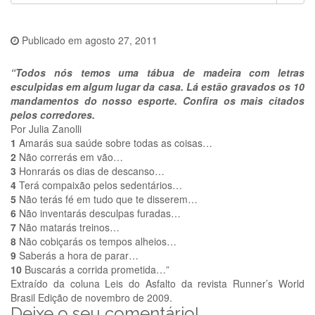
Publicado em
agosto 27, 2011
“Todos nós temos uma tábua de madeira com letras
esculpidas em algum lugar da casa. Lá estão gravados os 10
mandamentos do nosso esporte. Confira os mais citados
pelos corredores.
Por Julia Zanolli
1
Amarás sua saúde sobre todas as coisas…
2
Não correrás em vão…
3
Honrarás os dias de descanso…
4
Terá compaixão pelos sedentários…
5
Não terás fé em tudo que te disserem…
6
Não inventarás desculpas furadas…
7
Não matarás treinos…
8
Não cobiçarás os tempos alheios…
9
Saberás a hora de parar…
10
Buscarás a corrida prometida…”
Extraído da coluna Leis do Asfalto da revista Runner’s World
Brasil Edição de novembro de 2009.
Deixe o seu comentário!