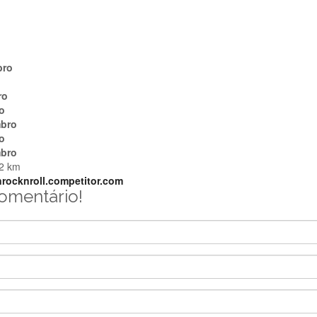
bro
ro
o
bro
o
bro
2 km
rocknroll.competitor.com
comentário!