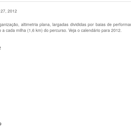
o 27, 2012
nização, altimetria plana, largadas divididas por baias de perform
a cada milha (1,6 km) do percurso. Veja o calendário para 2012.
2
9