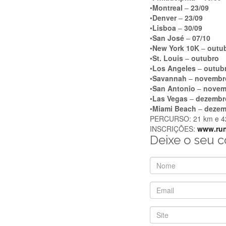
•
Montreal
–
23/09
•
Denver
–
23/09
•
Lisboa
–
30/09
•
San José
–
07/10
•
New York 10K
–
outu
•
St. Louis
–
outubro
•
Los Angeles
–
outub
•
Savannah
–
novembr
•
San Antonio
–
novem
•
Las Vegas
–
dezembr
•
Miami Beach
–
dezem
PERCURSO: 21 km e 4
INSCRIÇÕES:
www.run
Deixe o seu 