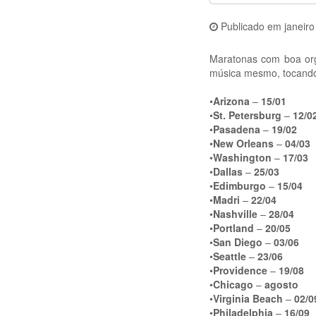
Publicado em
janeir
Maratonas com boa orga
música mesmo, tocando 
•
Arizona
–
15/01
•
St. Petersburg
–
12/0
•
Pasadena
–
19/02
•
New Orleans
–
04/03
•
Washington
–
17/03
•
Dallas
–
25/03
•
Edimburgo
–
15/04
•
Madri
–
22/04
•
Nashville
–
28/04
•
Portland
–
20/05
•
San Diego
–
03/06
•
Seattle
–
23/06
•
Providence
–
19/08
•
Chicago
–
agosto
•
Virginia Beach
–
02/0
•
Philadelphia
–
16/09