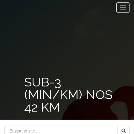
Toggl
navig
SUB-3
(MIN/KM) NOS
42 KM