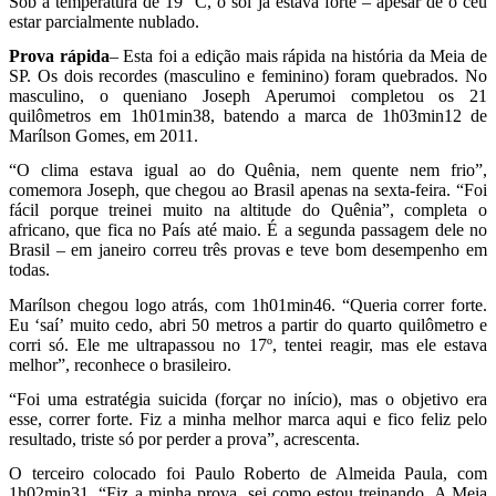
Sob a temperatura de 19 °C, o sol já estava forte – apesar de o céu
estar parcialmente nublado.
Prova rápida
– Esta foi a edição mais rápida na história da Meia de
SP. Os dois recordes (masculino e feminino) foram quebrados. No
masculino, o queniano Joseph Aperumoi completou os 21
quilômetros em 1h01min38, batendo a marca de 1h03min12 de
Marílson Gomes, em 2011.
“O clima estava igual ao do Quênia, nem quente nem frio”,
comemora Joseph, que chegou ao Brasil apenas na sexta-feira. “Foi
fácil porque treinei muito na altitude do Quênia”, completa o
africano, que fica no País até maio. É a segunda passagem dele no
Brasil – em janeiro correu três provas e teve bom desempenho em
todas.
Marílson chegou logo atrás, com 1h01min46. “Queria correr forte.
Eu ‘saí’ muito cedo, abri 50 metros a partir do quarto quilômetro e
corri só. Ele me ultrapassou no 17º, tentei reagir, mas ele estava
melhor”, reconhece o brasileiro.
“Foi uma estratégia suicida (forçar no início), mas o objetivo era
esse, correr forte. Fiz a minha melhor marca aqui e fico feliz pelo
resultado, triste só por perder a prova”, acrescenta.
O terceiro colocado foi Paulo Roberto de Almeida Paula, com
1h02min31. “Fiz a minha prova, sei como estou treinando. A Meia