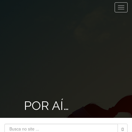
Toggl
navig
POR AÍ…