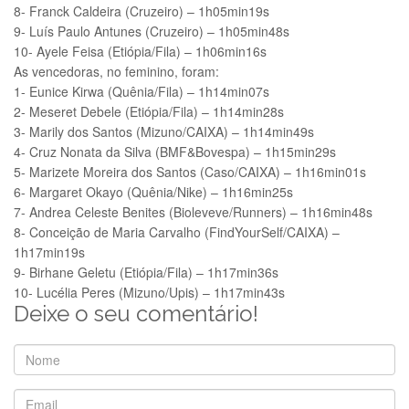
8- Franck Caldeira (Cruzeiro) – 1h05min19s
9- Luís Paulo Antunes (Cruzeiro) – 1h05min48s
10- Ayele Feisa (Etiópia/Fila) – 1h06min16s
As vencedoras, no feminino, foram:
1- Eunice Kirwa (Quênia/Fila) – 1h14min07s
2- Meseret Debele (Etiópia/Fila) – 1h14min28s
3- Marily dos Santos (Mizuno/CAIXA) – 1h14min49s
4- Cruz Nonata da Silva (BMF&Bovespa) – 1h15min29s
5- Marizete Moreira dos Santos (Caso/CAIXA) – 1h16min01s
6- Margaret Okayo (Quênia/Nike) – 1h16min25s
7- Andrea Celeste Benites (Bioleveve/Runners) – 1h16min48s
8- Conceição de Maria Carvalho (FindYourSelf/CAIXA) –
1h17min19s
9- Birhane Geletu (Etiópia/Fila) – 1h17min36s
10- Lucélia Peres (Mizuno/Upis) – 1h17min43s
Deixe o seu comentário!