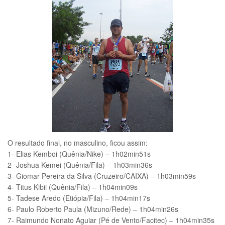
O resultado final, no masculino, ficou assim:
1- Elias Kemboi (Quênia/Nike) – 1h02min51s
2- Joshua Kemei (Quênia/Fila) – 1h03min36s
3- Giomar Pereira da Silva (Cruzeiro/CAIXA) – 1h03min59s
4- Titus Kibii (Quênia/Fila) – 1h04min09s
5- Tadese Aredo (Etiópia/Fila) – 1h04min17s
6- Paulo Roberto Paula (Mizuno/Rede) – 1h04min26s
7- Raimundo Nonato Aguiar (Pé de Vento/Facitec) – 1h04min35s