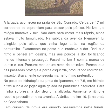
A largada aconteceu na praia de São Conrado. Cerca de 17 mil
corredores se espremiam para passar pelo pórtico. No km 1, o
relógio marcava 7 min. Não dava para correr mais rápido, ainda
estava muito tumultuado. Na subida da avenida Niemayer fui
atingido, pelo atleta que vinha logo atrás, na região da
panturrilha. Exatamente no ponto que irradiava a dor. Reduzi o
ritmo e pensei em desistir, mas aos poucos a dor foi ficando
menos intensa e prossegui. Passei no km 3 com a marca de
20min e 10s. Procurei manter um ritmo de 6min/km. Percebi que
nas passadas protegia a perna esquerda, procurando reduzir seu
impacto. Bravamente conseguia manter o ritmo pretendido.
No posto de hidratação da praia de Ipanema, km 7.5, me hidratei
e tive a idéia de jogar água gelada na panturrilha esquerda. Para
minha surpresa, a dor deu uma aliviada. Aumentei o ritmo e
repeti o procedimento na avenida Atlântica, no km 10, já na praia
de Copacabana.
Fato curioso da prova era quando passávamos pelos túneis.