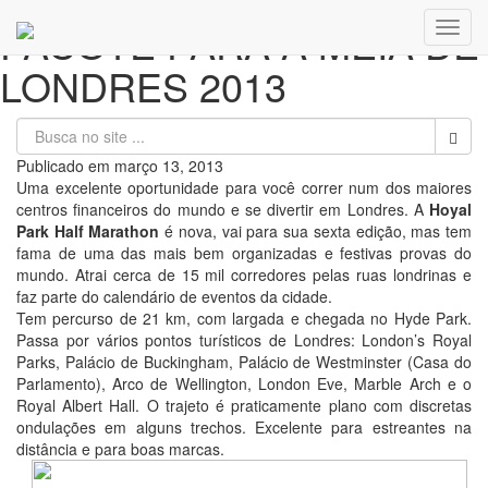
PACOTE PARA A MEIA DE
Toggl
navig
LONDRES 2013
Publicado em
março 13, 2013
Uma excelente oportunidade para você correr num dos maiores
centros financeiros do mundo e se divertir em Londres. A
Hoyal
Park Half Marathon
é nova, vai para sua sexta edição, mas tem
fama de uma das mais bem organizadas e festivas provas do
mundo. Atrai cerca de 15 mil corredores pelas ruas londrinas e
faz parte do calendário de eventos da cidade.
Tem percurso de 21 km, com largada e chegada no Hyde Park.
Passa por vários pontos turísticos de Londres: London’s Royal
Parks, Palácio de Buckingham, Palácio de Westminster (Casa do
Parlamento), Arco de Wellington, London Eve, Marble Arch e o
Royal Albert Hall. O trajeto é praticamente plano com discretas
ondulações em alguns trechos. Excelente para estreantes na
distância e para boas marcas.