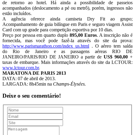
de retorno ao hotel. Há ainda a possibilidade de passeios
acompanhados (deslocamento a pé ou metrô), porém, ingressos não
estão incluídos.
A agência oferece ainda camiseta Dry Fit ao grupo;
Acompanhamento de guia bilíngue em Paris e seguro viagem Assist
Card com up grade para competição esportiva por 10 dias.
Preço por pessoa em quarto duplo
895,00 Euros
. A inscrição não é
fornecida, mas você pode fazê-la através do site da prova:
http://www.parismarathon.com/index_us.html
. O aéreo tem saída
do Rio de Janeiro e as passagens aéreas RIO DE
JANEIRO/PARIS/RIO DE JANEIRO a partir de
US$ 960,00
+
taxas de embarque. Mais informações através do site da LCTOUR:
www.lctour.com.br
.
MARATONA DE PARIS 2013
DATA: 07 de abril de 2013.
LARGADA: 8h45min na
Champs-Élysées.
Deixe o seu comentário!