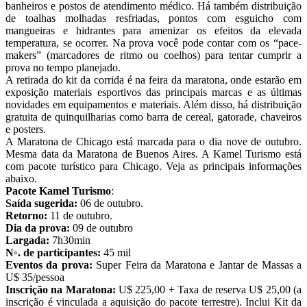
banheiros e postos de atendimento médico. Há também distribuição
de toalhas molhadas resfriadas, pontos com esguicho com
mangueiras e hidrantes para amenizar os efeitos da elevada
temperatura, se ocorrer. Na prova você pode contar com os “pace-
makers” (marcadores de ritmo ou coelhos) para tentar cumprir a
prova no tempo planejado.
A retirada do kit da corrida é na feira da maratona, onde estarão em
exposição materiais esportivos das principais marcas e as últimas
novidades em equipamentos e materiais. Além disso, há distribuição
gratuita de quinquilharias como barra de cereal, gatorade, chaveiros
e posters.
A Maratona de Chicago está marcada para o dia nove de outubro.
Mesma data da Maratona de Buenos Aires. A Kamel Turismo está
com pacote turístico para Chicago. Veja as principais informações
abaixo.
Pacote Kamel Turismo
:
Saída sugerida:
06 de outubro.
Retorno:
11 de outubro.
Dia da prova:
09 de outubro
Largada:
7h30min
N
◦
. de participantes:
45 mil
Eventos da prova:
Super Feira da Maratona e Jantar de Massas a
U$ 35/pessoa
Inscrição na Maratona:
U$ 225,00 + Taxa de reserva U$ 25,00 (a
inscrição é vinculada a aquisição do pacote terrestre). Inclui Kit da