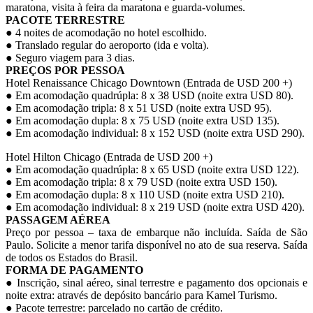
maratona, visita à feira da maratona e guarda-volumes.
PACOTE TERRESTRE
● 4 noites de acomodação no hotel escolhido.
● Translado regular do aeroporto (ida e volta).
● Seguro viagem para 3 dias.
PREÇOS POR PESSOA
Hotel Renaissance Chicago Downtown (Entrada de USD 200 +)
● Em acomodação quadrúpla: 8 x 38 USD (noite extra USD 80).
● Em acomodação tripla: 8 x 51 USD (noite extra USD 95).
● Em acomodação dupla: 8 x 75 USD (noite extra USD 135).
● Em acomodação individual: 8 x 152 USD (noite extra USD 290).
Hotel Hilton Chicago (Entrada de USD 200 +)
● Em acomodação quadrúpla: 8 x 65 USD (noite extra USD 122).
● Em acomodação tripla: 8 x 79 USD (noite extra USD 150).
● Em acomodação dupla: 8 x 110 USD (noite extra USD 210).
● Em acomodação individual: 8 x 219 USD (noite extra USD 420).
PASSAGEM AÉREA
Preço por pessoa – taxa de embarque não incluída. Saída de São
Paulo. Solicite a menor tarifa disponível no ato de sua reserva. Saída
de todos os Estados do Brasil.
FORMA DE PAGAMENTO
● Inscrição, sinal aéreo, sinal terrestre e pagamento dos opcionais e
noite extra: através de depósito bancário para Kamel Turismo.
● Pacote terrestre: parcelado no cartão de crédito.