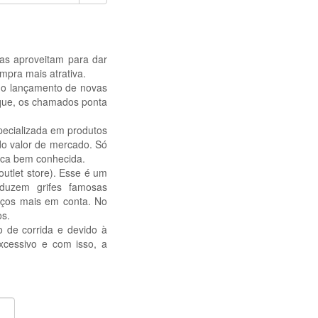
jas aproveitam para dar
pra mais atrativa.
a o lançamento de novas
oque, os chamados ponta
specializada em produtos
 do valor de mercado. Só
rca bem conhecida.
outlet store). Esse é um
oduzem grifes famosas
eços mais em conta. No
os.
o de corrida e devido à
xcessivo e com isso, a