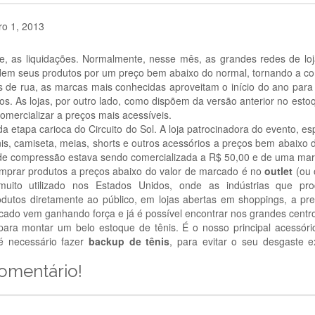
ro 1, 2013
le, as liquidações. Normalmente, nesse mês, as grandes redes de lo
em seus produtos por um preço bem abaixo do normal, tornando a com
 de rua, as marcas mais conhecidas aproveitam o início do ano par
os. As lojas, por outro lado, como dispõem da versão anterior no est
omercializar a preços mais acessíveis.
da etapa carioca do Circuito do Sol. A loja patrocinadora do evento, e
nis, camiseta, meias, shorts e outros acessórios a preços bem abaixo
a de compressão estava sendo comercializada a R$ 50,00 e de uma ma
mprar produtos a preços abaixo do valor de marcado é no
outlet
(ou 
ito utilizado nos Estados Unidos, onde as indústrias que pr
odutos diretamente ao público, em lojas abertas em shoppings, a pr
rcado vem ganhando força e já é possível encontrar nos grandes centr
para montar um belo estoque de tênis. É o nosso principal acessóri
 é necessário fazer
backup de tênis
,
para evitar o seu desgaste e
comentário!