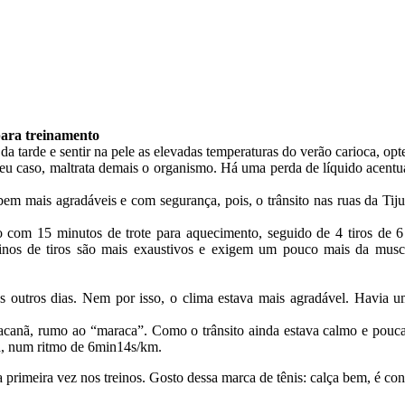
para treinamento
da tarde e sentir na pele as elevadas temperaturas do verão carioca, opt
 meu caso, maltrata demais o organismo. Há uma perda de líquido acen
bem mais agradáveis e com segurança, pois, o trânsito nas ruas da Tij
o com 15 minutos de trote para aquecimento, seguido de 4 tiros de 6 
os de tiros são mais exaustivos e exigem um pouco mais da muscula
 outros dias. Nem por isso, o clima estava mais agradável. Havia u
acanã, rumo ao “maraca”. Como o trânsito ainda estava calmo e poucas
ra, num ritmo de 6min14s/km.
rimeira vez nos treinos. Gosto dessa marca de tênis: calça bem, é con