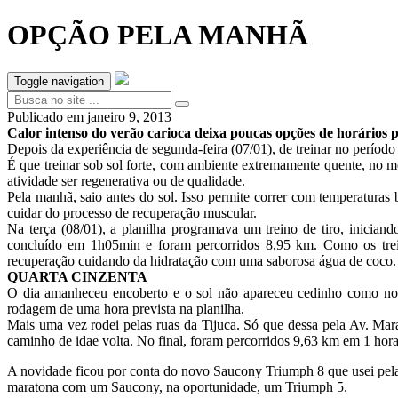
OPÇÃO PELA MANHÃ
Toggle navigation
Publicado em
janeiro 9, 2013
Calor intenso do verão carioca deixa poucas opções de horários 
Depois da experiência de segunda-feira (07/01), de treinar no período 
É que treinar sob sol forte, com ambiente extremamente quente, no
atividade ser regenerativa ou de qualidade.
Pela manhã, saio antes do sol. Isso permite correr com temperaturas 
cuidar do processo de recuperação muscular.
Na terça (08/01), a planilha programava um treino de tiro, iniciand
concluído em 1h05min e foram percorridos 8,95 km. Como os trein
recuperação cuidando da hidratação com uma saborosa água de coco.
QUARTA CINZENTA
O dia amanheceu encoberto e o sol não apareceu cedinho como nos
rodagem de uma hora prevista na planilha.
Mais uma vez rodei pelas ruas da Tijuca. Só que dessa pela Av. Mar
caminho de idae volta. No final, foram percorridos 9,63 km em 1 ho
A novidade ficou por conta do novo Saucony Triumph 8 que usei pela p
maratona com um Saucony, na oportunidade, um Triumph 5.