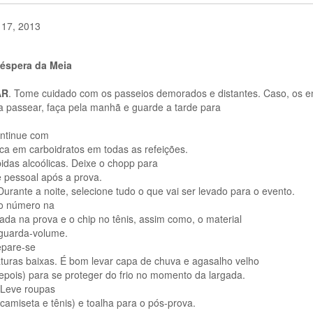
 17, 2013
véspera da Meia
AR
. Tome cuidado com os passeios demorados e distantes. Caso, os e
a passear, faça pela manhã e guarde a tarde para
ntinue com
rica em carboidratos em todas as refeições.
das alcoólicas. Deixe o chopp para
 pessoal após a prova.
 Durante a noite, selecione tudo o que vai ser levado para o evento.
o número na
ada na prova e o chip no tênis, assim como, o material
 guarda-volume.
pare-se
turas baixas. É bom levar capa de chuva e agasalho velho
epois) para se proteger do frio no momento da largada.
Leve roupas
camiseta e tênis) e toalha para o pós-prova.