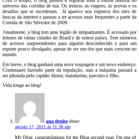
Com o tempo, o blog passou a registrar toda a minha história no
universo das corridas de rua. Os treinos, as viagens, as provas e os
desafios que se sucederam. Já aparece nos registros dos sites de
buscas da internet e passou a ter acessos mais frequentes a partir da
Corrida de São Silvestre de 2009.
Atualmente, o blog tem uma legião de simpatizantes. É acessado por
leitores de várias cidades do Brasil e de outros países. Tem números
de acessos surpreendentes para alguém desconhecido e para um
esporte pouco divulgado, apesar de ser um dos que mais crescem no
mundo.
Em breve, o blog ganhará uma nova roupagem e um novo endereço.
Continuarei fazendo parte da tripulação, mas a máquina passará a
ser pilotada pelo capitão Júnior, maraturista, parceiro e filho.
Vida longa ao blog!
ana denise
disse:
agosto 17, 2011 às 11:36 am
My Dear, congratulations for the Blog second year. I'm one of