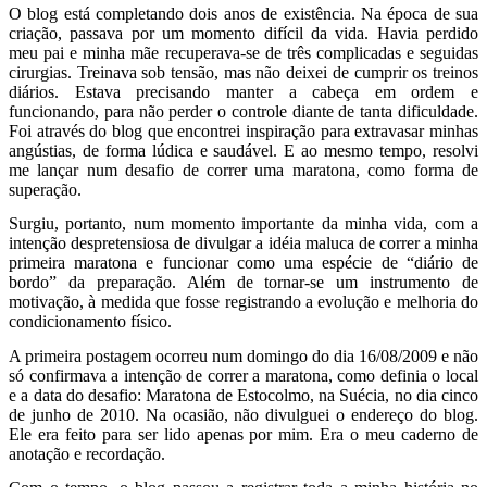
O blog está completando dois anos de existência. Na época de sua
criação, passava por um momento difícil da vida. Havia perdido
meu pai e minha mãe recuperava-se de três complicadas e seguidas
cirurgias. Treinava sob tensão, mas não deixei de cumprir os treinos
diários. Estava precisando manter a cabeça em ordem e
funcionando, para não perder o controle diante de tanta dificuldade.
Foi através do blog que encontrei inspiração para extravasar minhas
angústias, de forma lúdica e saudável. E ao mesmo tempo, resolvi
me lançar num desafio de correr uma maratona, como forma de
superação.
Surgiu, portanto, num momento importante da minha vida, com a
intenção despretensiosa de divulgar a idéia maluca de correr a minha
primeira maratona e funcionar como uma espécie de “diário de
bordo” da preparação. Além de tornar-se um instrumento de
motivação, à medida que fosse registrando a evolução e melhoria do
condicionamento físico.
A primeira postagem ocorreu num domingo do dia 16/08/2009 e não
só confirmava a intenção de correr a maratona, como definia o local
e a data do desafio: Maratona de Estocolmo, na Suécia, no dia cinco
de junho de 2010. Na ocasião, não divulguei o endereço do blog.
Ele era feito para ser lido apenas por mim. Era o meu caderno de
anotação e recordação.