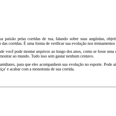
paixão pelas corridas de rua, falando sobre suas angústias, objetiv
das corridas. É uma forma de verificar sua evolução nos treinamentos e
 onde você pode montar arquivos ao longo dos anos, como se fosse uma e
s e mostrar ao mundo. Tudo isso sem gastar nenhum centavo.
familiares, para que eles acompanhem sua evolução no esporte. Pode ain
iça’ e acabar com a monotonia de sua corrida.