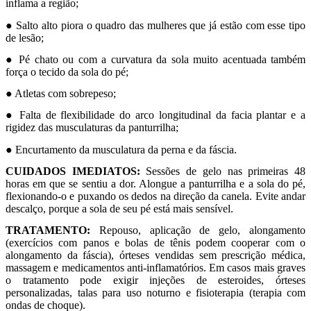
inflama a região;
● Salto alto piora o quadro das mulheres que já estão com esse tipo
de lesão;
● Pé chato ou com a curvatura da sola muito acentuada também
força o tecido da sola do pé;
● Atletas com sobrepeso;
● Falta de flexibilidade do arco longitudinal da facia plantar e a
rigidez das musculaturas da panturrilha;
● Encurtamento da musculatura da perna e da fáscia.
CUIDADOS IMEDIATOS:
Sessões de gelo nas primeiras 48
horas em que se sentiu a dor. Alongue a panturrilha e a sola do pé,
flexionando-o e puxando os dedos na direção da canela. Evite andar
descalço, porque a sola de seu pé está mais sensível.
TRATAMENTO:
Repouso, aplicação de gelo, alongamento
(exercícios com panos e bolas de tênis podem cooperar com o
alongamento da fáscia), órteses vendidas sem prescrição médica,
massagem e medicamentos anti-inflamatórios. Em casos mais graves
o tratamento pode exigir injeções de esteroides, órteses
personalizadas, talas para uso noturno e fisioterapia (terapia com
ondas de choque).