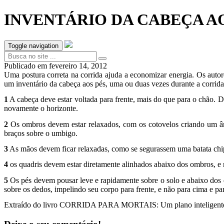
INVENTÁRIO DA CABEÇA A
Toggle navigation
Publicado em
fevereiro 14, 2012
Uma postura correta na corrida ajuda a economizar energia. Os autor
um inventário da cabeça aos pés, uma ou duas vezes durante a corrid
1
A cabeça deve estar voltada para frente, mais do que para o chão. D
novamente o horizonte.
2
Os ombros devem estar relaxados, com os cotovelos criando um âng
braços sobre o umbigo.
3
As mãos devem ficar relaxadas, como se segurassem uma batata chip
4
os quadris devem estar diretamente alinhados abaixo dos ombros, e
5
Os pés devem pousar leve e rapidamente sobre o solo e abaixo dos q
sobre os dedos, impelindo seu corpo para frente, e não para cima e pa
Extraído do livro CORRIDA PARA MORTAIS: Um plano inteligente par