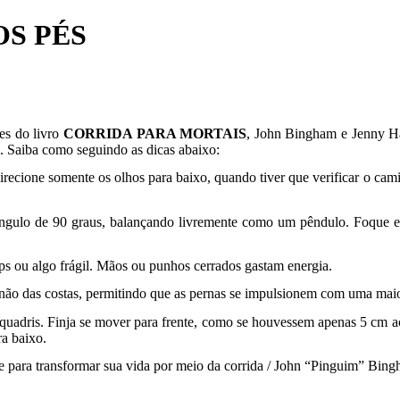
OS PÉS
es do livro
CORRIDA PARA MORTAIS
, John Bingham e Jenny Ha
a. Saiba como seguindo as dicas abaixo:
irecione somente os olhos para baixo, quando tiver que verificar o cami
ulo de 90 graus, balançando livremente como um pêndulo. Foque em i
s ou algo frágil. Mãos ou punhos cerrados gastam energia.
 não das costas, permitindo que as pernas se impulsionem com uma mai
uadris. Finja se mover para frente, como se houvessem apenas 5 cm ac
ra baixo.
a transformar sua vida por meio da corrida / John “Pinguim” Bingha