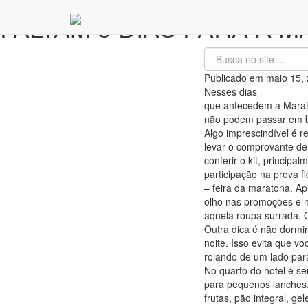
FALTAM 3 DIAS PARA A 
Publicado em
maio 15,
Nesses dias
que antecedem a Marato
não podem passar em b
Algo imprescindível é re
levar o comprovante de 
conferir o kit, princip
participação na prova f
– feira da maratona. Apr
olho nas promoções e n
aquela roupa surrada. 
Outra dica é não dormi
noite. Isso evita que v
rolando de um lado par
No quarto do hotel é s
para pequenos lanches
frutas, pão integral, ge