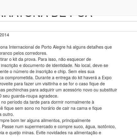
MARATONA DE POA
 2014
na Internacional de Porto Alegre há alguns detalhes que
ranco pelos corredores.
tirar o kit da prova. Para isso, não esquecer de
inscrição e documento de identidade. No local, deve-se
almente o número de inscrição e chip. Sem eles sua
ica comprometida. Durante a entrega do kit haverá a Expo
oveite para fazer um visitinha e se for o caso fique de
as pechinchas para adquirir um acessório novo ou substituir
O seu guarda-roupa agradece.
r no período da tarde para dormir normalmente à
ocê fique sem sono no horário de cair na cama e fique
a outro.
empre bom ter alguns alimentos, principalmente
. Passe num supermercado e compre suco, água, isotônico,
leia e queijo minas. Evite novidades na alimentação e