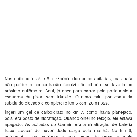
Nos quilômetros 5 e 6, o Garmin deu umas apitadas, mas para
não perder a concentração resolvi não olhar e só fazê-lo no
próximo quilômetro. Aqui, já dava para correr pela parte mais à
esquerda da pista, sem trânsito. O ritmo caiu, por conta da
subida do elevado e completei o km 6 com 26min32s.
Ingeri um gel de carboidrato no km 7, como havia planejado,
pois, era posto de hidratação. Quando olhei no relógio, ele estava
apagado. As apitadas do Garmin era a sinalização de bateria
fraca, apesar de haver dado carga pela manhã. No km 9,
perguntei a um corredor o seu tempo de prova naquele