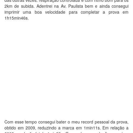
das outras vezes: respiração controlada e com ritmo bom para os
2km de subida. Adentrei na Av. Paulista bem e ainda consegui
imprimir uma boa velocidade para completar a prova em
1h15min46s.
Com esse tempo consegui bater o meu record pessoal da prova,
obtido em 2009, reduzindo a marca em 1min11s. Em relação a