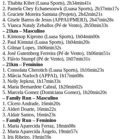
1. Thabita Kibet (Luasa Sports), 2h34min41s
2. Pamela Chey Echanesouwk (Luasa Sports), 2h37min17s
3. Graciete Moreira Santana (Projeto), 2h42min21s
4. Gisele Barros de Jesus (APPAI/PMERJ), 2h47min28s
5. Vianca Nataly Zeballos (Pé de Vento), 2h50min33s
– 21km – Masculino
1. Kimosop Kiprono (Luasa Sports), 1h04min00s
2. Paul Kimutai (Luasa Sports), 1h04min20s
3. Gilmar Lopes, 1h06min32s
4. José Gutemberg Ferreira (Pé de Vento), 1h06min51s
5. Flávio Stumpf (Pé de Vento), 1h07min31s
– 21km – Feminino
1. Consolata Cherotich (Luasa Sports), 1h16min23s
2. Márcia Narloch (APPAI), 1h17min08s
3. Nelly Jepkrui, 1h17min33s
4. Maria Bernardete Cabral, 1h20min02s
5. Marcela Gomez (Domiciana Gomez), 1h20min20s
– Family Run – Masculino
1. Cícero Andrade, 16min20s
2. Alderi Doarte, 16min22s
3. Aldair Santos, 16min23s
– Family Run – Feminino
1. Maria Aparecida Ferraz, 18min08s
2. Maria Aparecida Ângelo, 19min57s
3. Iris Ribeiro, 19min59s