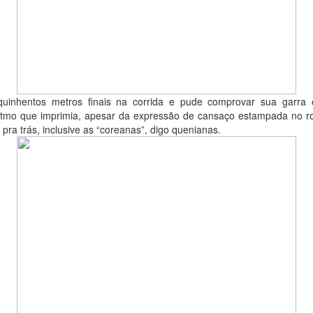
uinhentos metros finais na corrida e pude comprovar sua garra e
itmo que imprimia, apesar da expressão de cansaço estampada no ro
ra trás, inclusive as “coreanas”, digo quenianas.