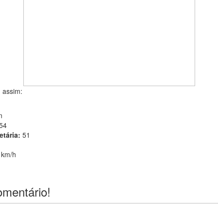
u assim:
n
54
 etária:
51
 km/h
omentário!