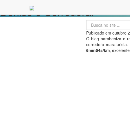
Denise é Corredora!
Publicado em
outubro 
O blog parabeniza e r
corredora maraturista
6min54s/km
, excelent