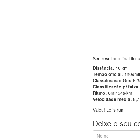
Seu resultado final fico
Distância:
10 km
Tempo oficial:
1h09mi
Classificação Geral:
3
Classificação p/ faixa
Ritmo:
6min54s/km
Velocidade média:
8,7
Valeu! Let’s run!
Deixe o seu c