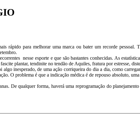
GIO
 mais rápido para melhorar uma marca ou bater um recorde pessoal. 
setembro.
ecorrentes nesse esporte e que são bastantes conhecidas. As estatís
, fascite plantar, tendinite no tendão de Aquiles, fratura por estresse, d
oi algo inesperado, de uma ação corriqueira do dia a dia, como carre
eração. O problema é que a indicação médica é de repouso absoluto, um
emanas. De qualquer forma, haverá uma reprogramação do planejamento 