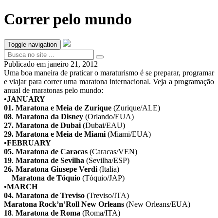
Correr pelo mundo
Toggle navigation
Publicado em
janeiro 21, 2012
Uma boa maneira de praticar o maraturismo é se preparar, programar
e viajar para correr uma maratona internacional. Veja a programação
anual de maratonas pelo mundo:
•JANUARY
01.
Maratona e Meia de Zurique
(Zurique/ALE)
08
.
Maratona da Disney
(Orlando/EUA)
27
.
Maratona de Dubai
(Dubai/EAU)
29.
Maratona e Meia de Miami
(Miami/EUA)
•FEBRUARY
05.
Maratona de Caracas
(Caracas/VEN)
19
.
Maratona de Sevilha
(Sevilha/ESP)
26.
Maratona Giusepe Verdi
(Italia)
Maratona de Tóquio
(Tóquio/JAP)
•MARCH
04.
Maratona de Treviso
(Treviso/ITA)
Maratona Rock’n’Roll New Orleans
(New Orleans/EUA)
18
.
Maratona de Roma
(Roma/ITA)