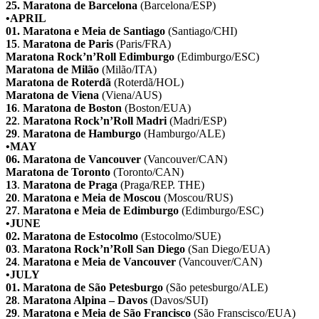
25.
Maratona de Barcelona
(Barcelona/ESP)
•APRIL
01.
Maratona e Meia de Santiago
(Santiago/CHI)
15
.
Maratona de Paris
(Paris/FRA)
Maratona Rock’n’Roll Edimburgo
(Edimburgo/ESC)
Maratona de Milão
(Milão/ITA)
Maratona de Roterdã
(Roterdã/HOL)
Maratona de Viena
(Viena/AUS)
16
.
Maratona de Boston
(Boston/EUA)
22
.
Maratona Rock’n’Roll Madri
(Madri/ESP)
29
.
Maratona de Hamburgo
(Hamburgo/ALE)
•MAY
06.
Maratona de Vancouver
(Vancouver/CAN)
Maratona de Toronto
(Toronto/CAN)
13
.
Maratona de Praga
(Praga/REP. THE)
20
.
Maratona e Meia de Moscou
(Moscou/RUS)
27
.
Maratona e Meia de Edimburgo
(Edimburgo/ESC)
•JUNE
02.
Maratona de Estocolmo
(Estocolmo/SUE)
03
.
Maratona Rock’n’Roll San Diego
(San Diego/EUA)
24
.
Maratona e Meia de Vancouver
(Vancouver/CAN)
•JULY
01.
Maratona de São Petesburgo
(São petesburgo/ALE)
28
.
Maratona Alpina – Davos
(Davos/SUI)
29
.
Maratona e Meia de São Francisco
(São Franscisco/EUA)