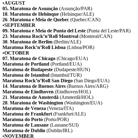
•AUGUST
05.
Maratona de Assunção
(Assunção/PAR)
18
.
Maratona de Helsinque
(Helsinque/ALE)
26
.
Maratona e Meia de Quebec
(Quebec/CAN)
•SEPTEMBER
09.
Maratona e Meia de Punta del Leste
(Punta del Leste/PAR)
23
.
Maratona Rock’n’Roll Montreal
(Montreal/CAN)
30
.
Maratona de Berlim
(Berlim/ALE)
Maratona Rock’n’Roll Lisboa
(Lisboa/POR)
•OCTOBER
07.
Maratona de Chicago
(Chicago/EUA)
Maratona de Portland
(Portland/EUA)
Maratona de Budapeste
(Dudapeste/HUN)
Maratona de Istambul
(Istambul/TUR)
Maratona Rock’n’Roll San Diego
(San Diego/EUA)
14
.
Maratona de Buenos Aires
(Buenos Aires/ARG)
Maratona de Eindhoven
(Eindhoven/HOL)
21
.
Maratona de Amsterdã
(Amsterdã/HOL)
28
.
Maratona de Washington
(Washington/EUA)
Maratona de Veneza
(Veneza/ITA)
Maratona de Frankfurt
(Frankfurt/ALE)
Maratona do Porto
(Porto/POR)
Maratona de Lausane
(Lausane/SUI)
Maratona de Dublin
(Dublin/IRL)
•NOVEMBER