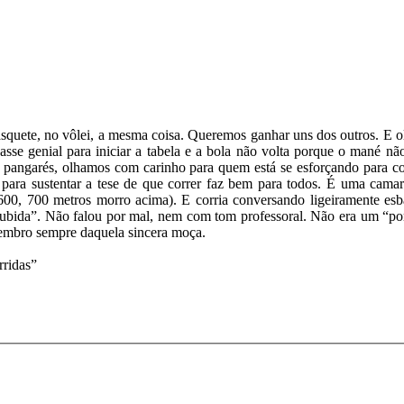
asquete, no vôlei, a mesma coisa. Queremos ganhar uns dos outros. E o
se genial para iniciar a tabela e a bola não volta porque o mané nã
 pangarés, olhamos com carinho para quem está se esforçando para com
 para sustentar a tese de que correr faz bem para todos. É uma cam
00, 700 metros morro acima). E corria conversando ligeiramente esb
bida”. Não falou por mal, nem com tom professoral. Não era um “por qu
Lembro sempre daquela sincera moça.
rridas”