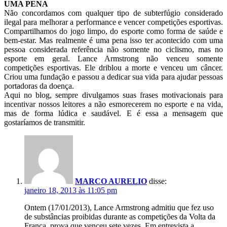
UMA PENA
Não concordamos com qualquer tipo de subterfúgio considerado
ilegal para melhorar a performance e vencer competições esportivas.
Compartilhamos do jogo limpo, do esporte como forma de saúde e
bem-estar. Mas realmente é uma pena isso ter acontecido com uma
pessoa considerada referência não somente no ciclismo, mas no
esporte em geral. Lance Armstrong não venceu somente
competições esportivas. Ele driblou a morte e venceu um câncer.
Criou uma fundação e passou a dedicar sua vida para ajudar pessoas
portadoras da doença.
Aqui no blog, sempre divulgamos suas frases motivacionais para
incentivar nossos leitores a não esmorecerem no esporte e na vida,
mas de forma lúdica e saudável. E é essa a mensagem que
gostaríamos de transmitir.
MARCO AURELIO
disse:
janeiro 18, 2013 às 11:05 pm
Ontem (17/01/2013), Lance Armstrong admitiu que fez uso
de substâncias proibidas durante as competições da Volta da
França, prova que venceu sete vezes. Em entrevista a