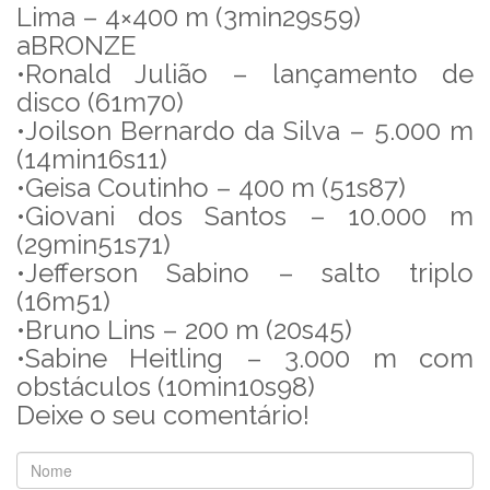
Lima – 4×400 m (3min29s59)
aBRONZE
•Ronald Julião – lançamento de
disco (61m70)
•Joilson Bernardo da Silva – 5.000 m
(14min16s11)
•Geisa Coutinho – 400 m (51s87)
•Giovani dos Santos – 10.000 m
(29min51s71)
•Jefferson Sabino – salto triplo
(16m51)
•Bruno Lins – 200 m (20s45)
•Sabine Heitling – 3.000 m com
obstáculos (10min10s98)
Deixe o seu comentário!