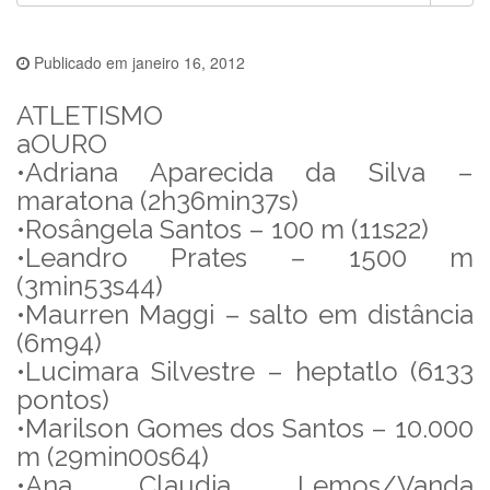
Publicado em
janeiro 16, 2012
ATLETISMO
aOURO
•Adriana Aparecida da Silva –
maratona (2h36min37s)
•Rosângela Santos – 100 m (11s22)
•Leandro Prates – 1500 m
(3min53s44)
•Maurren Maggi – salto em distância
(6m94)
•Lucimara Silvestre – heptatlo (6133
pontos)
•Marilson Gomes dos Santos – 10.000
m (29min00s64)
•Ana Claudia Lemos/Vanda