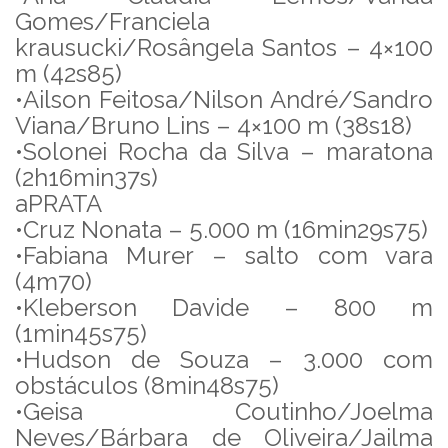
Gomes/Franciela
krausucki/Rosângela Santos – 4×100
m (42s85)
•Ailson Feitosa/Nilson André/Sandro
Viana/Bruno Lins – 4×100 m (38s18)
•Solonei Rocha da Silva – maratona
(2h16min37s)
aPRATA
•Cruz Nonata – 5.000 m (16min29s75)
•Fabiana Murer – salto com vara
(4m70)
•Kleberson Davide – 800 m
(1min45s75)
•Hudson de Souza – 3.000 com
obstáculos (8min48s75)
•Geisa Coutinho/Joelma
Neves/Bárbara de Oliveira/Jailma