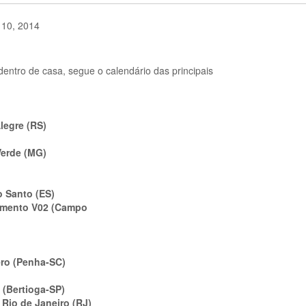
o 10, 2014
dentro de casa, segue o calendário das principais
legre (RS)
Verde (MG)
o Santo (ES)
amento V02 (Campo
ero (Penha-SC)
 (Bertioga-SP)
Rio de Janeiro (RJ)