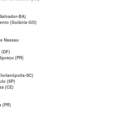
(Salvador-BA)
ento (Goiânia-GO)
de Nassau
 (DF)
 Iguaçu (PR)
lorianópolis-SC)
ulo (SP)
za (CE)
a (PR)