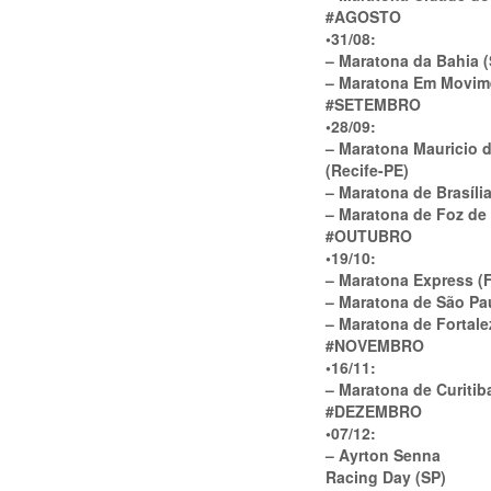
#
AGOSTO
•31/08:
– Maratona da Bahia 
– Maratona Em Movim
#
SETEMBRO
•28/09:
– Maratona Mauricio 
(Recife-PE)
– Maratona de Brasília
– Maratona de Foz de
#
OUTUBRO
•19/10:
– Maratona Express (F
– Maratona de São Pa
– Maratona de Fortale
#
NOVEMBRO
•16/11:
– Maratona de Curitib
#
DEZEMBRO
•07/12:
– Ayrton Senna
Racing Day (SP)