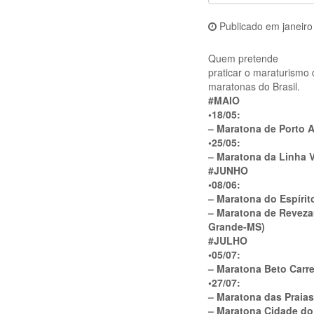
Publicado em
janeir
Quem pretende
praticar o maraturismo 
maratonas do Brasil.
#
MAIO
•18/05:
– Maratona de Porto A
•25/05:
– Maratona da Linha 
#
JUNHO
•08/06:
– Maratona do Espírit
– Maratona de Revez
Grande-MS)
#
JULHO
•05/07:
– Maratona Beto Carr
•27/07:
– Maratona das Praias
– Maratona Cidade do 