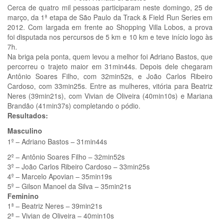
Cerca de quatro mil pessoas participaram neste domingo, 25 de
março, da 1ª etapa de São Paulo da Track & Field Run Series em
2012. Com largada em frente ao Shopping Villa Lobos, a prova
foi disputada nos percursos de 5 km e 10 km e teve início logo às
7h.
Na briga pela ponta, quem levou a melhor foi Adriano Bastos, que
percorreu o trajeto maior em 31min44s. Depois dele chegaram
Antônio Soares Filho, com 32min52s, e João Carlos Ribeiro
Cardoso, com 33min25s. Entre as mulheres, vitória para Beatriz
Neres (39min21s), com Vivian de Oliveira (40min10s) e Mariana
Brandão (41min37s) completando o pódio.
Resultados:
Masculino
1º – Adriano Bastos – 31min44s
2º – Antônio Soares Filho – 32min52s
3º – João Carlos Ribeiro Cardoso – 33min25s
4º – Marcelo Apovian – 35min19s
5º – Gilson Manoel da Silva – 35min21s
Feminino
1ª – Beatriz Neres – 39min21s
2ª – Vivian de Oliveira – 40min10s