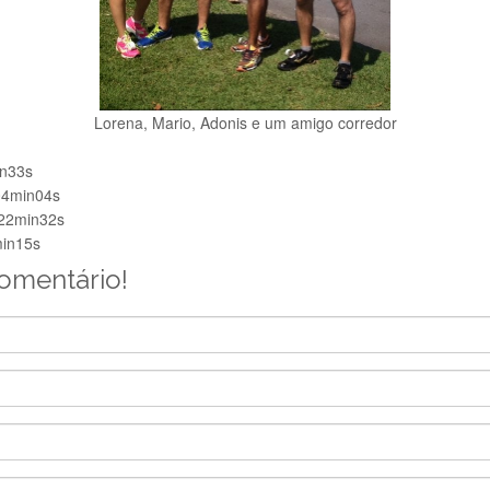
Lorena, Mario, Adonis e um amigo corredor
in33s
04min04s
h22min32s
min15s
comentário!