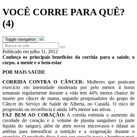
VOCÊ CORRE PARA QUÊ?
(4)
Toggle navigation
Publicado em
julho 11, 2012
Conheça os principais benefícios da corrida para a saúde, o
corpo, a mente e o bem-estar
POR MAIS SAÚDE
CORRIDA CONTRA O CÂNCER:
Mulheres que praticam
exercício em intensidade moderada por pelo menos 4 horas
semanais regularmente durante a vida tem 44% menos chance de
morrer por câncer de mama, segundo pesquisadores do grupo de
Câncer do Serviço de Saúde de Alberta, no Canadá. O risco de
progressão ou recorrência é ainda 34% menor nas ativas.
FAZ BEM AO CORAÇÃO:
A corrida estimula o aumento da
cavidade do coração e o volume de plasma sanguíneo (a parte
líquida do sangue), além de abrir novos microvasos e dilatar as
artérias para intensificar a nutrição e a oxigenação durante o
exercício. O resultado disso é que seu coração passa a bombear mais