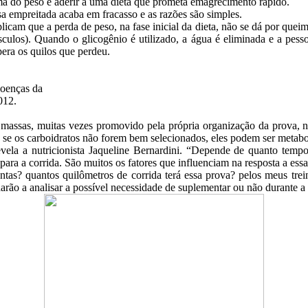
ima do peso é aderir a uma dieta que prometa emagrecimento rápido.
a empreitada acaba em fracasso e as razões são simples.
plicam que a perda de peso, na fase inicial da dieta, não se dá por que
sculos). Quando o glicogênio é utilizado, a água é eliminada e a pess
pera os quilos que perdeu.
oenças da
012.
e massas, muitas vezes promovido pela própria organização da prova, n
 se os carboidratos não forem bem selecionados, eles podem ser metab
vela a nutricionista Jaqueline Bernardini. “Depende de quanto tempo 
ara a corrida. São muitos os fatores que influenciam na resposta a ess
untas? quantos quilômetros de corrida terá essa prova? pelos meus tr
arão a analisar a possível necessidade de suplementar ou não durante a