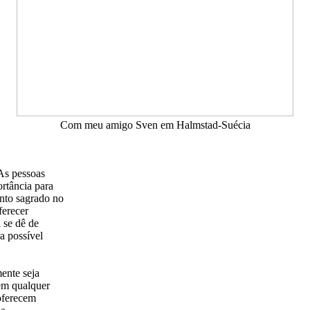
Com meu amigo Sven em Halmstad-Suécia
As pessoas
rtância para
nto sagrado no
ferecer
 se dê de
a possível
ente seja
 em qualquer
oferecem