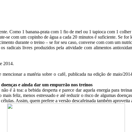
nte. Como 1 banana-prata com 1 fio de mel ou 1 tapioca com 1 colher 
rate-se com um copinho de água a cada 20 minutos é suficiente. Se fo
imento durante o treino – se for seu caso, converse com com um nutricio
os radicais livres produzidos pela atividade com alimentos antioxid
de 2014.
mencionar a matéria sobre o café, publicada na edição de maio/2014 
e doenças e ainda dar um empurrão nos treinos
 não é à toa: a bebida desperta e parece dar aquela energia para trei
 mais feliz, menos estressado e até reduzir o risco de algumas doenças
 células. Assim, quem prefere a versão descafeinada também aproveita 