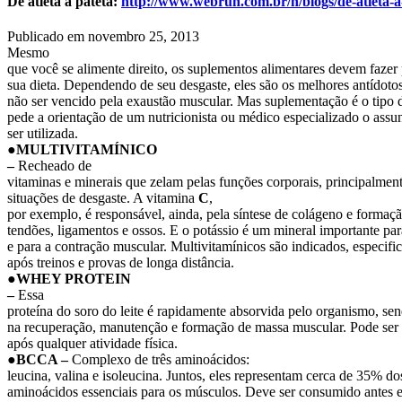
De atleta a pateta:
http://www.webrun.com.br/h/blogs/de-atleta-a
Publicado em
novembro 25, 2013
Mesmo
que você se alimente direito, os suplementos alimentares devem fazer 
sua dieta. Dependendo de seu desgaste, eles são os melhores antídoto
não ser vencido pela exaustão muscular. Mas suplementação é o tipo 
pede a orientação de um nutricionista ou médico especializado o assu
ser utilizada.
●MULTIVITAMÍNICO
–
Recheado de
vitaminas e minerais que zelam pelas funções corporais, principalmen
situações de desgaste. A vitamina
C
,
por exemplo, é responsável, ainda, pela síntese de colágeno e formaç
tendões, ligamentos e ossos. E o potássio é um mineral importante pa
e para a contração muscular. Multivitamínicos são indicados, especifi
após treinos e provas de longa distância.
●WHEY PROTEIN
–
Essa
proteína do soro do leite é rapidamente absorvida pelo organismo, se
na recuperação, manutenção e formação de massa muscular. Pode se
após qualquer atividade física.
●BCCA
–
Complexo de três aminoácidos:
leucina, valina e isoleucina. Juntos, eles representam cerca de 35% do
aminoácidos essenciais para os músculos. Deve ser consumido antes e