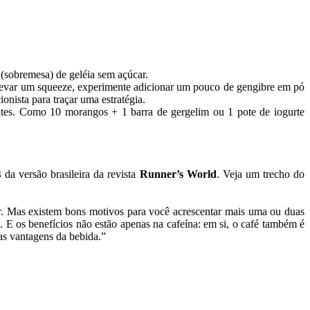
(sobremesa) de geléia sem açúcar.
r levar um squeeze, experimente adicionar um pouco de gengibre em pó
nista para traçar uma estratégia.
antes. Como 10 morangos + 1 barra de gergelim ou 1 pote de iogurte
da versão brasileira da revista
Runner’s World
. Veja um trecho do
nar. Mas existem bons motivos para você acrescentar mais uma ou duas
. E os benefícios não estão apenas na cafeína: em si, o café também é
as vantagens da bebida.”