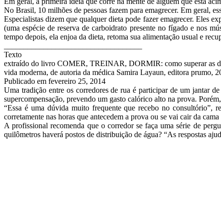
Em geral, a primeira ideia que corre na mente de alguém que está ac
No Brasil, 10 milhões de pessoas fazem para emagrecer. Em geral, ess
Especialistas dizem que qualquer dieta pode fazer emagrecer. Eles ex
(uma espécie de reserva de carboidrato presente no fígado e nos mú
tempo depois, ela enjoa da dieta, retoma sua alimentação usual e recu
___________________________________
Texto
extraído do livro COMER, TREINAR, DORMIR: como superar as d
vida moderna, de autoria da médica Samira Layaun, editora prumo, 2
Publicado em
fevereiro 25, 2014
Uma tradição entre os corredores de rua é participar de um jantar d
supercompensação, prevendo um gasto calórico alto na prova. Porém,
“Essa é uma dúvida muito frequente que recebo no consultório”, re
corretamente nas horas que antecedem a prova ou se vai cair da cama p
A profissional recomenda que o corredor se faça uma série de perg
quilômetros haverá postos de distribuição de água? “As respostas ajud