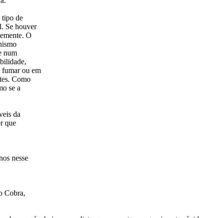
a.
 tipo de
l. Se houver
temente. O
anismo
re num
bilidade,
o fumar ou em
ntes. Como
mo se a
veis da
er que
enos nesse
no Cobra,