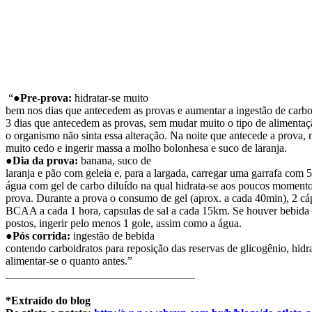
“
●Pre-prova:
hidratar-se muito
bem nos dias que antecedem as provas e aumentar a ingestão de carbo
3 dias que antecedem as provas, sem mudar muito o tipo de alimentaç
o organismo não sinta essa alteração. Na noite que antecede a prova, 
muito cedo e ingerir massa a molho bolonhesa e suco de laranja.
●Dia da prova:
banana, suco de
laranja e pão com geleia e, para a largada, carregar uma garrafa com 
água com gel de carbo diluído na qual hidrata-se aos poucos momento
prova. Durante a prova o consumo de gel (aprox. a cada 40min), 2 cá
BCAA a cada 1 hora, capsulas de sal a cada 15km. Se houver bebida 
postos, ingerir pelo menos 1 gole, assim como a água.
●Pós corrida:
ingestão de bebida
contendo carboidratos para reposição das reservas de glicogênio, hidra
alimentar-se o quanto antes.”
__________________________________
*Extraído do blog