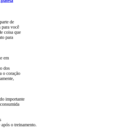
-pateta
parte de
s para você
de coisa que
nto para
te em
ão dos
ra o coração
camente,
ndo importante
r consumida
s
 após o treinamento.