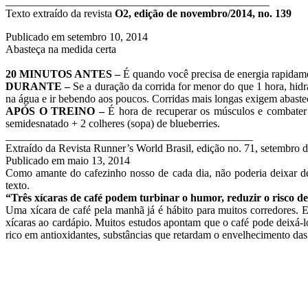
________________________________________________
Texto extraído da revista
O2, edição de novembro/2014, no. 139
Publicado em
setembro 10, 2014
Abasteça na medida certa
20 MINUTOS ANTES –
É quando você precisa de energia rapidame
DURANTE –
Se a duração da corrida for menor do que 1 hora, hid
na água e ir bebendo aos poucos. Corridas mais longas exigem abastec
APÓS O TREINO –
É hora de recuperar os músculos e combater 
semidesnatado + 2 colheres (sopa) de blueberries.
_____________________________________________
Extraído da Revista Runner’s World Brasil, edição no. 71, setembro 
Publicado em
maio 13, 2014
Como amante do cafezinho nosso de cada dia, não poderia deixar de 
texto.
“Três xícaras de café podem turbinar o humor, reduzir o risco d
Uma xícara de café pela manhã já é hábito para muitos corredores. E
xícaras ao cardápio. Muitos estudos apontam que o café pode deixá-lo
rico em antioxidantes, substâncias que retardam o envelhecimento das