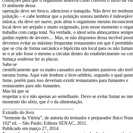
condições para que o organismo absorva como convém o fluxo da vid
O ambiente dessa
operação deve ser fresco, silencioso e tranquilo. Não deve ter nenhum
poluição – e cabe lembrar que a poluição sonora também é indesejáve
música, ela deve ser suave, pois afeta o organismo mesmo inconscien
local deve ser arejado e muito oxigenado, pois nesse momento o org
trabalha com carga total. Na verdade, o ideal seria almoçarmos semp
jardim repleto de árvores… Mas, se não dispomos dessa incrível possi
devemos evitar ao máximo frequentar restaurantes em que é permitid
que se cria de forma sarcástica e hipócrita um local para os não fuma
se o ar não fosse o mesmo a circular dentro do estabelecimento ou co
fumaça soubesse ler as placas.
Sabe-se
cientificamente que os males causados aos fumantes passivos são terrí
mesma forma. Aqui vale lembrar o livre-arbítrio, segundo o qual quis
fume, porém para isso deveriam existir restaurantes para fumantes e
restaurantes para não fumantes.
Mas há que se
respeitar a si e não apenas ao semelhante. Deve-se evitar fumar ao m
momento tão sério, que é o da alimentação.
______________________________
Extraído do livro
“Semente da Vitória”, de autoria do treinador e preparador físico Nu
102ª ed. – São Paulo: Editora SENAC, 2011.
Publicado em
março 27, 2014