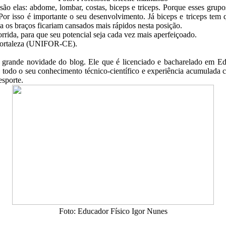
ão elas: abdome, lombar, costas, biceps e triceps. Porque esses grup
r isso é importante o seu desenvolvimento. Já biceps e triceps tem q
 os braços ficariam cansados mais rápidos nesta posição.
rida, para que seu potencial seja cada vez mais aperfeiçoado.
 Fortaleza (UNIFOR-CE).
 grande novidade do blog. Ele que é licenciado e bacharelado em E
todo o seu conhecimento técnico-científico e experiência acumulada com
esporte.
Foto: Educador Físico Igor Nunes