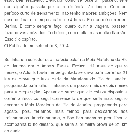
estou bem resolvido. É encarar como se fosse um passeio, se é
que alguém passeia por uma distância tão longa. Com um
período curto de treinamento, não tenho maiores ambições. Nem
ouso estimar um tempo abaixo de 4 horas. Eu quero é correr em
Berlim. E como sempre faço, quero curtir a viagem, passear,
fazer novas amizades. Tudo isso, com muita, mas muita diversão.
Esse é o espírito.
Publicado em
setembro 3, 2014
Se tinha um corredor que merecia estar na Meia Maratona do Rio
de Janeiro era o Adonis Farias. Explico. Há mais de quatro
meses, o Adonis havia me perguntado se dava para correr os 21
km da prova que fazia parte da Maratona do Rio de Janeiro,
programada para julho. Tínhamos um pouco mais de dois meses
para a preparação. Apesar de saber que ele estava disposto a
correr o risco, consegui convencê-lo de que seria mais seguro
encarar a Meia Maratona do Rio de Janeiro, programada para
agosto, pois, teríamos mais tempo para dedicarmos aos
treinamentos. Imediatamente, o Bob Fernandes se prontificou a
acompanhá-lo no desafio, que seria a primeira prova de 21 km
da dupla.