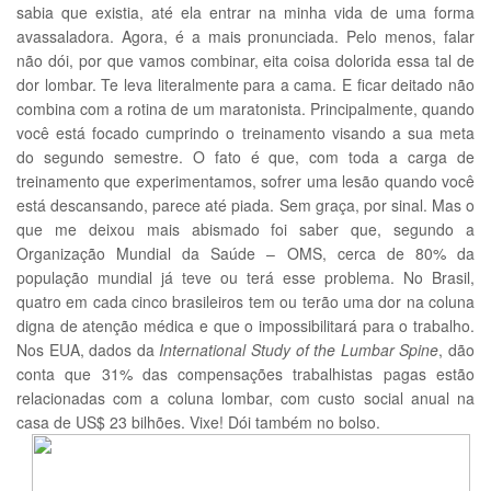
sabia que existia, até ela entrar na minha vida de uma forma
avassaladora. Agora, é a mais pronunciada. Pelo menos, falar
não dói, por que vamos combinar, eita coisa dolorida essa tal de
dor lombar. Te leva literalmente para a cama. E ficar deitado não
combina com a rotina de um maratonista. Principalmente, quando
você está focado cumprindo o treinamento visando a sua meta
do segundo semestre. O fato é que, com toda a carga de
treinamento que experimentamos, sofrer uma lesão quando você
está descansando, parece até piada. Sem graça, por sinal. Mas o
que me deixou mais abismado foi saber que, segundo a
Organização Mundial da Saúde – OMS, cerca de 80% da
população mundial já teve ou terá esse problema. No Brasil,
quatro em cada cinco brasileiros tem ou terão uma dor na coluna
digna de atenção médica e que o impossibilitará para o trabalho.
Nos EUA, dados da
International Study of the Lumbar Spine
, dão
conta que 31% das compensações trabalhistas pagas estão
relacionadas com a coluna lombar, com custo social anual na
casa de US$ 23 bilhões. Vixe! Dói também no bolso.