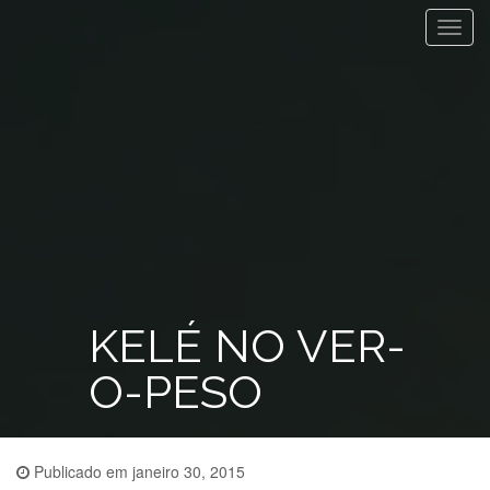
Toggl
navig
KELÉ NO VER-
O-PESO
Publicado em
janeiro 30, 2015