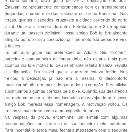
A cada semana, dava gosto de ver a dedicação dos dois.
Estavam completamente comprometidos com os treinamentos.
Segundas, quartas e sextas, estavam no Treino Funcional. Nas
terças, quintas e sábados, cruzavam a cidade correndo de norte
a sul. Um era a sombra do outro. Entretanto, em 3 de agosto,
durante um passeio ciclístico, nosso amigo Bob foi brutalmente
atingido por um carro conduzido por um motorista bêbado e veio
a falecer.
Foi um duro golpe nas pretensões do Adonis. Seu “brother”,
parceiro e companheiro de longa data, não estaria mais para
acompanhá-lo e motivá-lo. Seu semblante refletia tristeza, revolta
e indignação. Era visível que o guerreiro estava ferido. Nos
treinos, a dedicação já não era a mesma. O desconforto
muscular só não era maior do que a dor no coração. Para aliviar,
substituímos algumas corridas pela bike. Quando sua desistência
era dada como certa, ele nos incendeia esbravejando que nosso
amigo Bob merecia essa homenagem. A motivação voltou. Os
treinos se sucederam com a empolgação de antes.
Na véspera da prova, encaminhei um e-mail com algumas
recomendações, por tratar-se de sua primeira meia maratona.
Para incendiá-lo ainda mais, fechei a mensagem com o seguinte