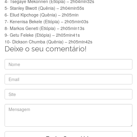
4- Tsegaye Mekonnen (Etiópia) – 2h04min32s
5- Stanley Biwott (Quênia) – 2h04min55s
6- Eliud Kipchoge (Quênia) – 2h05min
7- Kenenisa Bekele (Etiópia) – 2h05min03s
8- Markos Geneti (Etiópia) – 2h05min13s
9- Getu Feleke (Etiópia) – 2h05min41s
10- Dickson Chumba (Quênia) – 2h05min42s
Deixe o seu comentário!