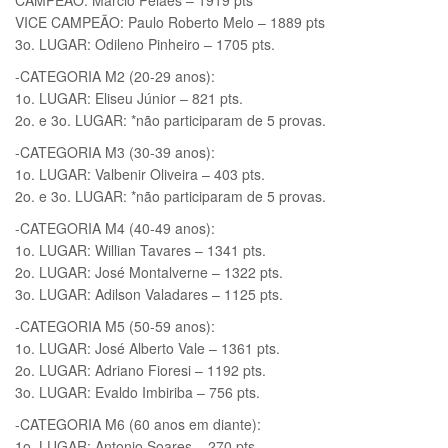
CAMPEÃO: Marcio Pelaes – 1919 pts
VICE CAMPEÃO: Paulo Roberto Melo – 1889 pts
3o. LUGAR: Odileno Pinheiro – 1705 pts.
-CATEGORIA M2 (20-29 anos):
1o. LUGAR: Eliseu Júnior – 821 pts.
2o. e 3o. LUGAR: *não participaram de 5 provas.
-CATEGORIA M3 (30-39 anos):
1o. LUGAR: Valbenir Oliveira – 403 pts.
2o. e 3o. LUGAR: *não participaram de 5 provas.
-CATEGORIA M4 (40-49 anos):
1o. LUGAR: Willian Tavares – 1341 pts.
2o. LUGAR: José Montalverne – 1322 pts.
3o. LUGAR: Adilson Valadares – 1125 pts.
-CATEGORIA M5 (50-59 anos):
1o. LUGAR: José Alberto Vale – 1361 pts.
2o. LUGAR: Adriano Fioresi – 1192 pts.
3o. LUGAR: Evaldo Imbiriba – 756 pts.
-CATEGORIA M6 (60 anos em diante):
1o. LUGAR: Antonio Soares – 270 pts.