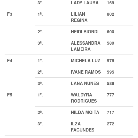
3º.
LADY LAURA
169
F3
1º.
LILIAN
802
REGINA
2º.
HEIDI BIONDI
600
3º.
ALESSANDRA
589
LAMEIRA
F4
1º.
MICHELA LUZ
978
2º.
IVANE RAMOS
595
3º.
LANA NUNES
588
F5
1º.
WALDYRA
777
RODRIGUES
2º.
NILDA MOITA
717
3º.
ILZA
272
FACUNDES