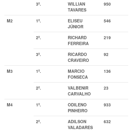
3º.
WILLIAN
950
TAVARES
M2
1º.
ELISEU
546
JÚNIOR
2º.
RICHARD
219
FERREIRA
3º.
RICARDO
92
CRAVEIRO
M3
1º.
MARCIO
136
FONSECA
2º.
VALBENIR
23
CARVALHO
M4
1º.
ODILENO
933
PINHEIRO
2º.
ADILSON
632
VALADARES