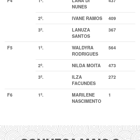
F4
1º.
LANA DI
437
NUNES
2º.
IVANE RAMOS
409
3º.
LANUZA
367
SANTOS
F5
1º.
WALDYRA
564
RODRIGUES
2º.
NILDA MOITA
473
3º.
ILZA
272
FACUNDES
F6
1º.
MARILENE
1
NASCIMENTO