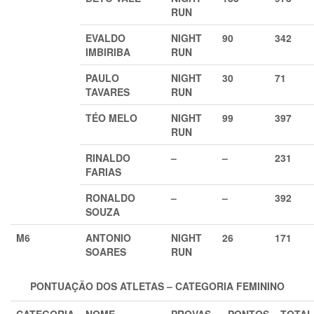
RUN
EVALDO
NIGHT
90
342
IMBIRIBA
RUN
PAULO
NIGHT
30
71
TAVARES
RUN
TÉO MELO
NIGHT
99
397
RUN
RINALDO
–
–
231
FARIAS
RONALDO
–
–
392
SOUZA
M6
ANTONIO
NIGHT
26
171
SOARES
RUN
PONTUAÇÃO DOS ATLETAS – CATEGORIA FEMINI
NO
CATEGORIA
NOME
PROVAS
PONTOS
TOTAL