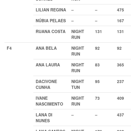
LILIAN REGINA
–
–
475
NÚBIA PELAES
–
–
167
RUANA COSTA
NIGHT
131
131
RUN
F4
ANA BELA
NIGHT
92
92
RUN
ANA LAURA
NIGHT
83
365
RUN
DACIVONE
NIGHT
95
237
CUNHA
TUN
IVANE
NIGHT
73
409
NASCIMENTO
RUN
LANA DI
–
–
437
NUNES