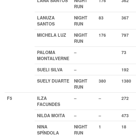
LANA SANTOS
NIGHT
176
362
RUN
LANUZA
NIGHT
83
367
SANTOS
RUN
MICHELA LUZ
NIGHT
176
797
RUN
PALOMA
–
73
MONTALVERNE
SUELI SILVA
–
192
SUELY DUARTE
NIGHT
380
1380
RUN
F5
ILZA
–
–
272
FACUNDES
NILDA MOITA
–
–
473
NINA
NIGHT
1
18
SPÍNDOLA
RUN