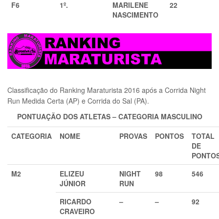
F6
1º.
MARILENE
22
NASCIMENTO
Classificação do Ranking Maraturista 2016 após a Corrida Night
Run Medida Certa (AP) e Corrida do Sal (PA).
PONTUAÇÃO DOS ATLETAS – CATEGORIA
MASCULINO
CATEGORIA
NOME
PROVAS
PONTOS
TOTAL
DE
PONTO
M2
ELIZEU
NIGHT
98
546
JÚNIOR
RUN
RICARDO
–
–
92
CRAVEIRO