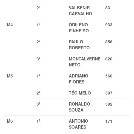
2º.
VALBENIR
83
CARVALHO
M4
1º.
ODILENO
933
PINHEIRO
2º.
PAULO
856
ROBERTO
3º.
MONTALVERNE
820
NETO
M5
1º.
ADRIANO
560
FIORESI
2º.
TÉO MELO
397
3º.
RONALDO
392
SOUZA
M6
1º.
ANTONIO
171
SOARES