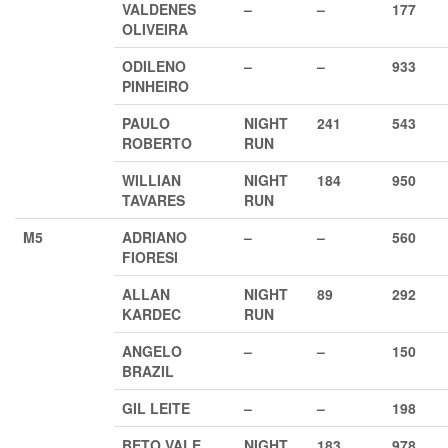
VALDENES
–
–
177
OLIVEIRA
ODILENO
–
–
933
PINHEIRO
PAULO
NIGHT
241
543
ROBERTO
RUN
WILLIAN
NIGHT
184
950
TAVARES
RUN
M5
ADRIANO
–
–
560
FIORESI
ALLAN
NIGHT
89
292
KARDEC
RUN
ANGELO
–
–
150
BRAZIL
GIL LEITE
–
–
198
BETO VALE
NIGHT
183
978