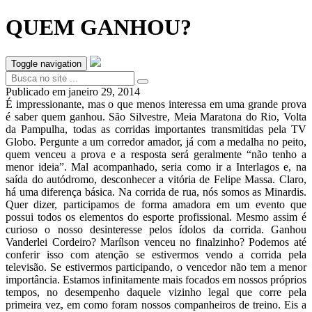
QUEM GANHOU?
Toggle navigation
Publicado em
janeiro 29, 2014
É impressionante, mas o que menos interessa em uma grande prova
é saber quem ganhou. São Silvestre, Meia Maratona do Rio, Volta
da Pampulha, todas as corridas importantes transmitidas pela TV
Globo. Pergunte a um corredor amador, já com a medalha no peito,
quem venceu a prova e a resposta será geralmente “não tenho a
menor ideia”. Mal acompanhado, seria como ir a Interlagos e, na
saída do autódromo, desconhecer a vitória de Felipe Massa. Claro,
há uma diferença básica. Na corrida de rua, nós somos as Minardis.
Quer dizer, participamos de forma amadora em um evento que
possui todos os elementos do esporte profissional. Mesmo assim é
curioso o nosso desinteresse pelos ídolos da corrida. Ganhou
Vanderlei Cordeiro? Marílson venceu no finalzinho? Podemos até
conferir isso com atenção se estivermos vendo a corrida pela
televisão. Se estivermos participando, o vencedor não tem a menor
importância. Estamos infinitamente mais focados em nossos próprios
tempos, no desempenho daquele vizinho legal que corre pela
primeira vez, em como foram nossos companheiros de treino. Eis a