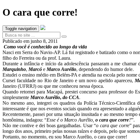
O cara que corre!
Toggle navigation
Publicado em
junho 8, 2011
Como você é conhecido ao longo da vida
Nasci em Serra do Navio-AP. Lá fui registrado e batizado como o n
filho do Ferreira ou da prof. Laura.
Durante a infância e início da adolescência passaram a me chamar
Marquinho
,
Marcó
e
Marco Aurélio
, dependendo do humor dele.
Estudei o ensino médio em Belém-PA e atendia na escola pelo nome
Cursei faculdade no Rio de Janeiro e um novo apelido apareceu,
M
Janeiro (UFRRJ) ou que me conheceu nessa época.
Quando retornei para Macapá, prestei concurso para professor do Es
simplesmente
Marco Aurélio
,
do CCA
.
No mesmo ano, integrei os quadros da Polícia Técnico-Científica
interessante é que nos eventos sociais quando era apresentado a algu
Recentemente, passei por uma situação inusitada e ao mesmo tempo
homônima, indagou: “
Esse é o Marco Aurélio,
o cara que corre
?
”.
Não me contive e dei boas gargalhadas. Usar “
o cara que corre
” par
longo dos anos, primeiro pelas nossas raízes e depois, pelo que somo
Portanto, no momento, eu sou Marco Aurélio, o cara que corre!