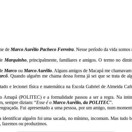
ome de
Marco Aurélio Pacheco Ferreira
. Nesse período da vida somos 
 de
Marquinho
, principalmente, familiares e amigos. O termo no dimin
 de
Marco
ou
Marco Aurélio
. Alguns amigos de Macapá me chamavam
arcô
. Quando alguém me chama dessa forma já sei que se trata de a
tado e lecionei física e matemática na Escola Gabriel de Almeida Ca
 do Amapá (POLITEC) e a formalidade passou a ser a regra. Na inti
ém, sempre diziam: “
Esse é o
Marco Aurélio, da POLITEC
”.
 engraçada. Fui apresentado a uma pessoa, por um amigo, num momento
a identificar alguém foi uma sacada, no mínimo, incomum. Mas tudo 
s, fazemos ou produzimos.