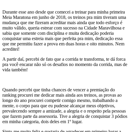
Durante esse ano desde que comecei a treinar para minha primeira
Meia Maratona em junho de 2018, os treinos pra mim tiveram uma
mudança que me fizeram acreditar mais ainda que todo esforço é
muito válido, queria estrear com sucesso na Cidade Maravilhosa e
sabia que somente com disciplina e muita dedicação poderia
conquistar uma estreia mais que perfeita pra mim, dedicação essa
que me permitiu fazer a prova em duas horas e oito minutos. Nem
acreditei!
A partir daí, percebi de fato que a corrida te transforma, te dá forca
pra você encarar não só os desafios no momento da corrida, mas de
vida também!
Quando percebi que tinha chances de vencer a premiação do
ranking procurei me dedicar mais ainda aos treinos, as provas ao
longo do ano procurei competir comigo mesmo, trabalhando a
mente, o corpo para que eu pudesse alcançar meus objetivos,
prevalecendo sempre a amizade, a alegria e o respeito pela pessoas
que fazem parte da assessoria. Tive a alegria de conquistar 3 pódios
em minha categoria, dois deles em 1º lugar.
Sinto-me muito feliz e gostaria de agradecer em primeiro lugar a