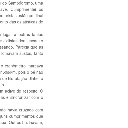
ei do Sambódromo, uma
rave. Cumprimentei os
otoristas estão em final
nto das estatísticas de
 lugar a outras tantas
os ciclistas dominavam o
assando. Parecia que as
. Tomavam sustos, tanto
e o cronômetro marcava
in50s/km, pois o pé não
a de hidratação dinheiro
to.
 aclive de respeito. O
adas e sincronizar com o
não havia cruzado com
lguns cumprimentos que
apá. Outros buzinavam,