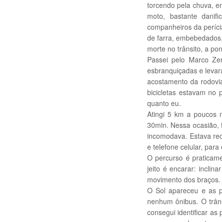
torcendo pela chuva, 
moto, bastante danif
companheiros da perícia
de farra, embebedados,
morte no trânsito, a p
Passei pelo Marco Zer
esbranquiçadas e levara
acostamento da rodovia
bicicletas estavam no 
quanto eu.
Atingi 5 km a poucos 
30min. Nessa ocasião, 
incomodava. Estava r
e telefone celular, par
O percurso é praticam
jeito é encarar: inclin
movimento dos braços. 
O Sol apareceu e as 
nenhum ônibus. O trân
consegui identificar 