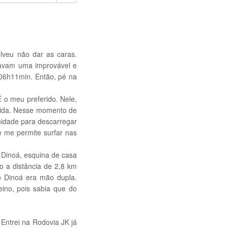
olveu não dar as caras.
iavam uma improvável e
 06h11min. Então, pé na
 o meu preferido. Nele,
 vida. Nesse momento de
nidade para descarregar
e me permite surfar nas
 Dinoá, esquina de casa
o a distância de 2,8 km
 Dinoá era mão dupla.
ino, pois sabia que do
 Entrei na Rodovia JK já