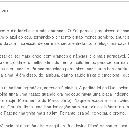
, 2011
as o dia insistia em não aparecer. O Sol parecia preguiçoso e res
am o azul do céu, tornando-o cinzento e não menos sombrio, anunc
 dava a impressão de ser mais cedo, entretanto, o relógio marcava
esar de ser mais longo, com grandes distâncias, é o mais agradável. É
nica de corrida e, o melhor de tudo, tenho muito tempo para pensar na
tem eu e eu mesmo. Parece monólogo paranóico, mas é uma boa oportu
da alma. Além disso, de lambuja, ganho saúde física e emocional, qu
m ritmo bem agradável, cerca de 6min/km. A partida foi da Rua Jovino
colha tinha uma razão: quando era moleque havia uma placa indicand
dor (hoje, Monumento do Marco Zero). Naquela época a Rua Jovino
do Garmin, tinha uma boa indicação para cumprir a distância do tre
e Fazendinha tinha mais 10 km. Portanto, era só ir e voltar, e pronto.
3, acionei o cronômetro e segui na Rua Jovino Dinoá no contra-fluxo.