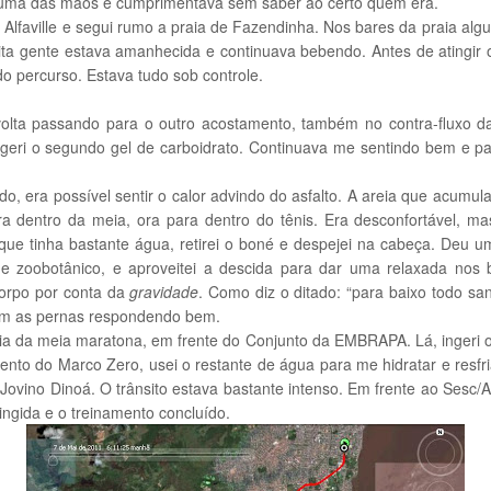
uma das mãos e cumprimentava sem saber ao certo quem era.
do Alfaville e segui rumo a praia de Fazendinha. Nos bares da praia a
a gente estava amanhecida e continuava bebendo. Antes de atingir o 
o percurso. Estava tudo sob controle.
olta passando para o outro acostamento, também no contra-fluxo da
geri o segundo gel de carboidrato. Continuava me sentindo bem e p
o, era possível sentir o calor advindo do asfalto. A areia que acumul
ara dentro da meia, ora para dentro do tênis. Era desconfortável, 
 que tinha bastante água, retirei o boné e despejei na cabeça. Deu u
e zoobotânico, e aproveitei a descida para dar uma relaxada nos b
corpo por conta da
gravidade
. Como diz o ditado: “para baixo todo sa
com as pernas respondendo bem.
cia da meia maratona, em frente do Conjunto da EMBRAPA. Lá, ingeri o 
nto do Marco Zero, usei o restante de água para me hidratar e resfri
Jovino Dinoá. O trânsito estava bastante intenso. Em frente ao Sesc/
ingida e o treinamento concluído.