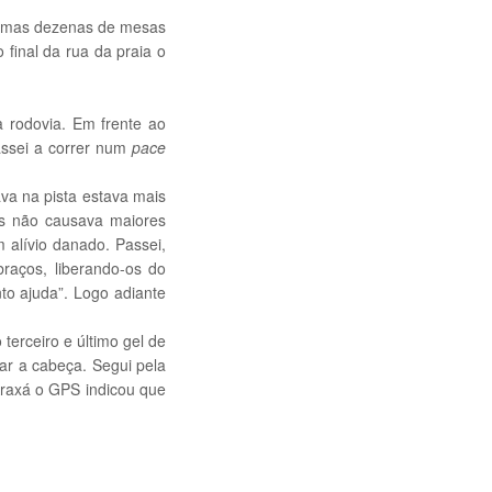
lgumas dezenas de mesas
final da rua da praia o
 rodovia. Em frente ao
assei a correr num
pace
ava na pista estava mais
mas não causava maiores
m alívio danado. Passei,
raços, liberando-os do
nto ajuda”. Logo adiante
terceiro e último gel de
ar a cabeça. Segui pela
Araxá o GPS indicou que