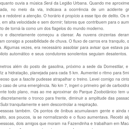
enquanto ouvia a música
Será
da Legião Urbana. Quando me aproxim
icada, no meio da via, indicava a ocorrência de um acidente g
 e redobrei a atenção. O horário é propício a esse tipo de delito. Os m
 em alta velocidade e sem dormir; fatores que contribuem para o aume
onto de torná-la como um dos flagelos do mundo moderno.
o e discretamente começou a clarear. As nuvens cinzentas deram
m consigo a possibilidade de chuva. O fluxo de carros era tranquilo, 
. Algumas vezes, era necessário assobiar para avisar que estava p
piloto automático e seus condutores sonolentos seguiam desatentos
metros além do posto de gasolina, próximo a sede da Domestilar, 
fiz a hidratação, planejada para cada 5 km. Aumentei o ritmo para 5m
eceoso que a
fascíte
pudesse atrapalhar o treino. Levei comigo na cint
a o caso de uma emergência. No km 7, ingeri o primeiro gel de carboidra
ente todo plano, mas ao me aproximar do Parque Zoobotânico tem um
ar discretamente o tronco para frente, diminuir a amplitude das pass
Subi tranquilamente e sem descontrolar a respiração.
pessoas também. Os pontos de ônibus acumulavam gente e ainda 
sito, aos poucos, ia se normalizando e o fluxo aumentava. Recebi a
as pessoas, dois amigos que moram na Fazendinha e trabalham em Mac