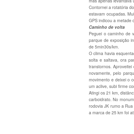
mas apenas levantava 
Contornei a rotatória 
estavam ocupadas. Muit
GPS indicou a metade d
Caminho de volta
Peguei o caminho de v
parque de exposição in
de 5min30s/km.
O clima havia esquentad
solta e saltava, ora p
transtornos. Aproveitei
novamente, pelo parqu
movimento e deixei o 
um aclive, subi firme 
Atingi os 21 km, distân
carboidrato. No monume
rodovia JK rumo a Rua 
a marca de 25 km foi at