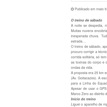
Publicado em
maio 9
O treino de sábado
A noite se despedia, m
Muitas nuvens encobri
inesperada chuva. Tudo
estrada…
O treino de sábado, ap
procuro corrigir a téc
corrida solitária, só 
as toxinas do corpo e 
ondas da vida.
A proposta era 25 km e
(Av. Goitacazes). A es
para a Linha do Equa
Apesar de usar o GPS 
Marco Zero ao distrito d
Início do treino
Liguei o aparelho de mp