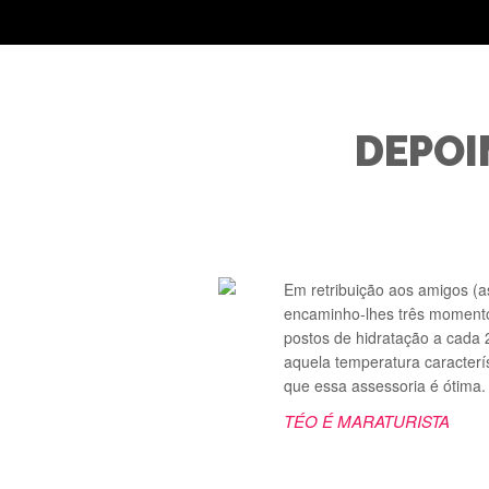
DEPOI
 “café
Em retribuição aos amigos (a
ente.
encaminho-lhes três momento
or do
postos de hidratação a cada 
visei:
aquela temperatura caracterís
que essa assessoria é ótima. 
TÉO É MARATURISTA